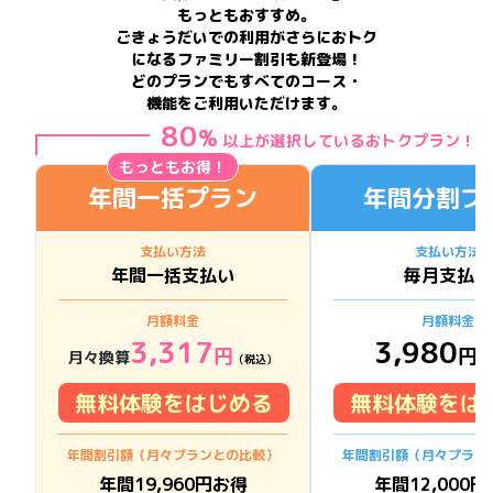
もっともおすすめ。
ごきょうだいでの利用がさらにおトク
になるファミリー割引も新登場！
どのプランでもすべてのコース・
機能をご利用いただけます。
80
%
以上が選択しているおトクプラン！
もっともお得！
年間一括プラン
年間分割プ
支払い方法
支払い方法
年間一括支払い
毎月支払い
月額料金
月額料金
3,317
3,980
円
円
月々換算
（税込）
（
無料体験をはじめる
無料体験をは
年間割引額（月々プランとの比較）
年間割引額（月々プラン
年間
19,960
円お得
年間
12,000
円