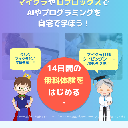
マイクラ
や
ロブロックス
で
AIやプログラミングを
自宅で学ぼう！
マイクラ仕様
今なら
マイクラ代が
タイピングシート
実質無料！
※
がもらえる！
14日間の
無料体験を
はじめる
▼
*年間一括プランを選択すると、マインクラフトJava版購入代相当の3,980円が月額費から割引となります