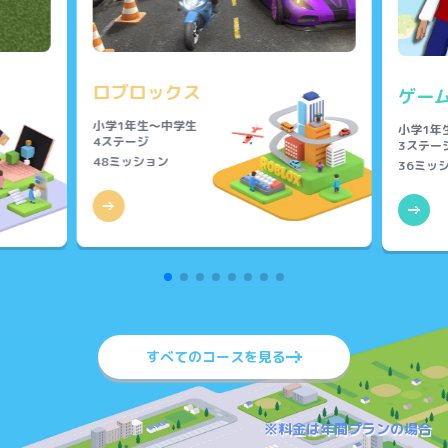
ロブロックス
ゲー
小学1年生～中学生
小学1年
4ステージ
3ステー
48ミッション
36ミッ
すべてのコースを見る
※料金は年間プランの場合