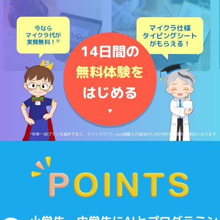
マイクラ仕様
今なら
マイクラ代が
タイピングシート
実質無料！
※
がもらえる！
14日間の
無料体験を
はじめる
▼
*年間一括プランを選択すると、マインクラフトJava版購入代相当の3,980円が月額費から割引となります