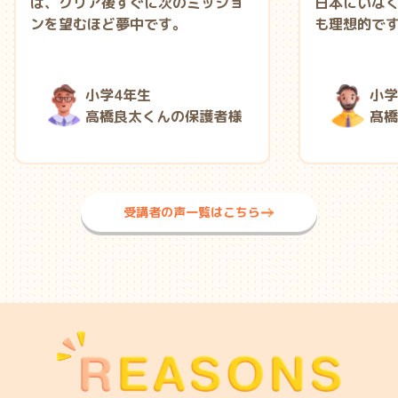
は、クリア後すぐに次のミッショ
日本にいな
ンを望むほど夢中です。
も理想的で
小学4年生
小学
高橋良太くんの保護者様
髙橋
受講者の声一覧はこちら