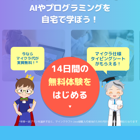
AIやプログラミングを
自宅で学ぼう！
マイクラ仕様
今なら
マイクラ代が
タイピングシート
実質無料！
※
がもらえる！
14日間の
無料体験を
はじめる
▼
*年間一括プランを選択すると、マインクラフトJava版購入代相当の3,980円が月額費から割引となります