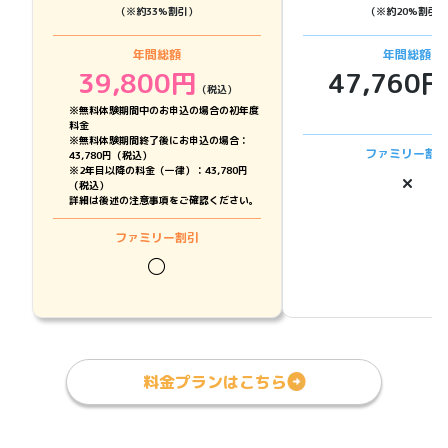
（※約
33
%割引）
（※約
20
%割引）
年間総額
年間総額
39,800
円
47,760
円
（税込）
※無料体験期間中のお申込の場合の初年度
料金
※無料体験期間終了後にお申込の場合：
ファミリー割
43,780円（税込）
※2年目以降の料金（一律）：43,780円
×
（税込）
詳細は後述の注意事項をご確認ください。
ファミリー割引
◯
料金プランはこちら