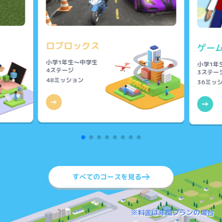
ロブロックス
ゲー
小学1年生～中学生
小学1年
4ステージ
3ステー
48ミッション
36ミッ
すべてのコースを見る
※料金は年間プランの場合