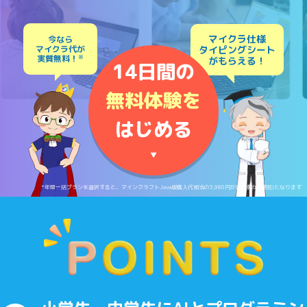
マイクラ仕様
今なら
マイクラ代が
タイピングシート
実質無料！
※
がもらえる！
14日間の
無料体験を
はじめる
▼
*年間一括プランを選択すると、マインクラフトJava版購入代相当の3,980円が月額費から割引となります