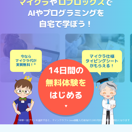
マイクラ
や
ロブロックス
で
AIやプログラミングを
自宅で学ぼう！
マイクラ仕様
今なら
マイクラ代が
タイピングシート
実質無料！
※
がもらえる！
14日間の
無料体験を
はじめる
▼
*年間一括プランを選択すると、マインクラフトJava版購入代相当の3,980円が月額費から割引となります