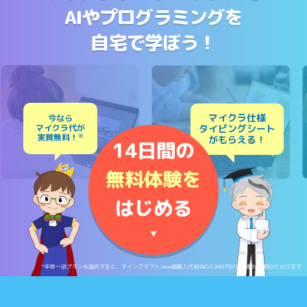
AIやプログラミングを
自宅で学ぼう！
マイクラ仕様
今なら
マイクラ代が
タイピングシート
実質無料！
※
がもらえる！
14日間の
無料体験を
はじめる
▼
*年間一括プランを選択すると、マインクラフトJava版購入代相当の3,980円が月額費から割引となります