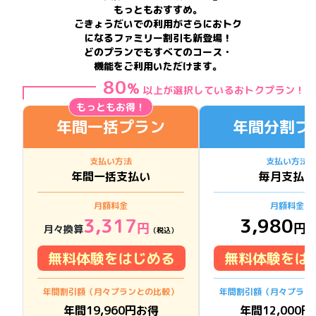
もっともおすすめ。
ごきょうだいでの利用がさらにおトク
になるファミリー割引も新登場！
どのプランでもすべてのコース・
機能をご利用いただけます。
80
%
以上が選択しているおトクプラン！
もっともお得！
年間一括プラン
年間分割プ
支払い方法
支払い方法
年間一括支払い
毎月支払い
月額料金
月額料金
3,317
3,980
円
円
月々換算
（税込）
（
無料体験をはじめる
無料体験をは
年間割引額（月々プランとの比較）
年間割引額（月々プラン
年間
19,960
円お得
年間
12,000
円