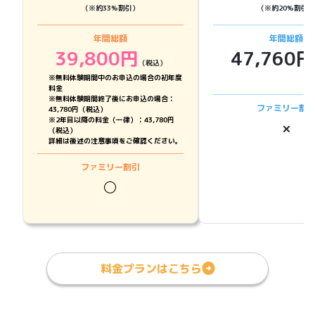
（※約
33
%割引）
（※約
20
%割引）
年間総額
年間総額
39,800
円
47,760
円
（税込）
※無料体験期間中のお申込の場合の初年度
料金
※無料体験期間終了後にお申込の場合：
ファミリー割
43,780円（税込）
※2年目以降の料金（一律）：43,780円
×
（税込）
詳細は後述の注意事項をご確認ください。
ファミリー割引
◯
料金プランはこちら