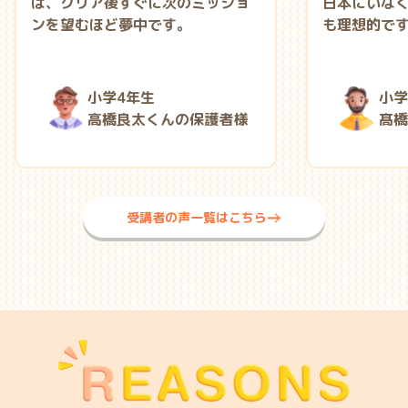
は、クリア後すぐに次のミッショ
日本にいな
ンを望むほど夢中です。
も理想的で
小学4年生
小学
高橋良太くんの保護者様
髙橋
受講者の声一覧はこちら