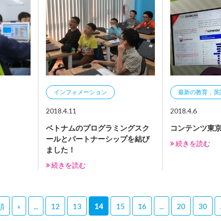
インフォメーション
最新の教育，英
2018.4.11
2018.4.6
ベトナムのプログラミングスク
コンテンツ東
ールとパートナーシップを結び
続きを読む
ました！
続きを読む
頭
«
...
12
13
14
15
16
...
20
30