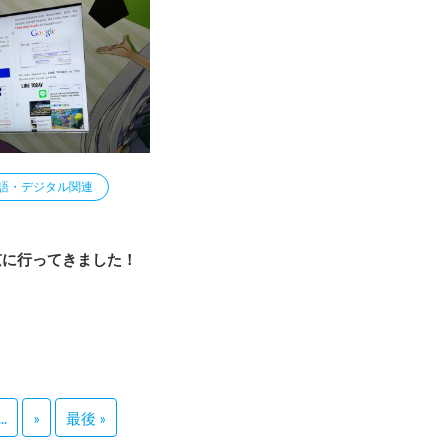
語・デジタル関連
京に行ってきました！
...
»
最後 »