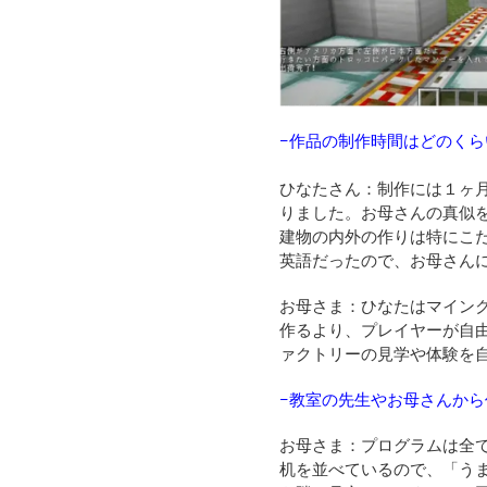
−作品の
制作時間はどのくら
ひなたさん：制作
には１ヶ
りました。お母さんの真似
建物の内外の作りは特にこ
英語だったので、お母さん
お母さま：ひなたはマイン
作るより、プレイヤーが自
ァクトリーの見学や体験を
−
教室の先生やお母さんから
お母さま：プログラムは全
机を並べているので、「う