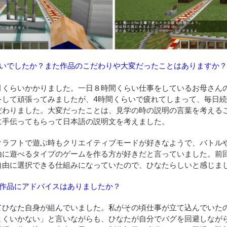
いでしたか？また作品のこだわりや大変だったことはありますか？
月くらいかかりました。一日８時間くらい仕事をしているお母さん
をして頑張ってみましたが、4時間くらいで疲れてしまって、毎日
だわりました。
大変だったことは、見学の時の説明の言葉を考える
に手伝ってもらって日本語の説明文を考えました。
クラフトで遊ぶ時もクリエイティブモードが好きなようで、バトル
由に遊べるタイプのゲームを作る方が好きだと言っていました。前
自由に選択できる仕組みになっていたので、ひなたらしいと感じま
作品にアドバイスはありましたか？
てひなた自身が組んでいました。私がその頃仕事が立て込んでいた
まくいかない」と言いながらも、ひなたが自分でバグを回避しなが