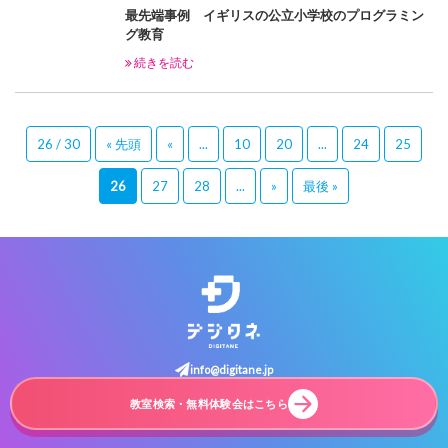
最先端事例 イギリスの公立小学校のプログラミン
グ教育
続きを読む
26 / 30
« 先頭
«
...
10
20
...
24
25
26
27
28
...
»
最後 »
info@digitane.jp
教室検索・無料体験会はこちら