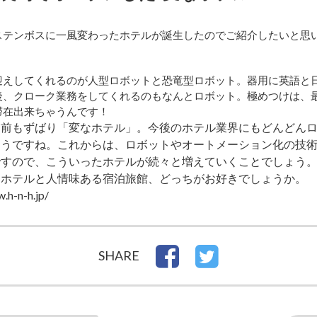
ステンボスに一風変わったホテルが誕生したのでご紹介したいと思
迎えしてくれるのが人型ロボットと恐竜型ロボット。器用に英語と
後、クローク業務をしてくれるのもなんとロボット。極めつけは、
滞在出来ちゃうんです！
名前もずばり「変なホテル」。今後のホテル業界にもどんどん
ようですね。これからは、ロボットやオートメーション化の技
ですので、こういったホテルが続々と増えていくことでしょう
トホテルと人情味ある宿泊旅館、どっちがお好きでしょうか。
.h-n-h.jp/
SHARE