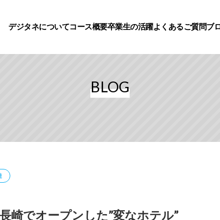
デジタネについて
コース概要
卒業生の活躍
よくあるご質問
ブ
BLOG
連
 長崎でオープンした”変なホテル”