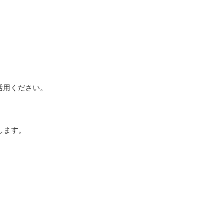
活用ください。
します
。