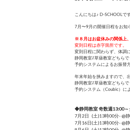
こんにちは♪ D-SCHOOLです
7月〜9月の開催日程をお知
※８月はお盆休みの関係上
変則日程は赤字箇所です。
変則日程に関わらず、
体調
静岡教室⇄草薙教室どちら
予約システムによるお振替
年末年始を挟みますので、出
静岡教室⇄草薙教室どちら
予約システム（Coubic
◆静岡教室 奇数週13:00
7月2日
(土)13時00分- 
7月16日
(土)13時00分- 
8月6日
(土)13時00分- 