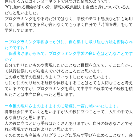
休憩する方法はインターネットで見つけた情報のようです。
PCに触れる機会が多い分、情報の収集能力も自然と身についているん
だなと思いました。
プログラミングをやる時だけではなく、学校のテスト勉強などにも応用
して、保護者である私が言わなくてもうまく自分で『時間管理』をして
学習しています。
ープログラミング学習きっかけに、自ら集中し取り組む方法を習得され
たのですね！
保護者さまからみて、プログラミング学習の良い点はどんなことです
か？
自分で作りたいものや実現したいことなど目標を立てて、そこに向かっ
て試行錯誤しながら進んでいけるところだと思います。
この点が息子の性格にうまくフィットしたかなと思います。
なにかにのめり込める経験や体験をすることはとても大切なことと考え
ているのですが、プログラミングを通して中学生の段階でその経験を積
めたことは本当に良かったと思います。
ー今後の理斗さまのますますのご活躍に一言お願いいたします。
将来社会に出ていくと思いますが人の役に立つことって、人生の中で大
きな喜びだと思います。
人の役に立つという手段はたくさんありますが、自分の好きなことでそ
れが実現できれば何よりだと思います。
そのためにも今後もプログラミングに限らず学びを止めることなく、突