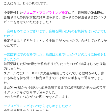
こんにちは。D-SCHOOLです。
今夏開催した
ジュニア・プログラミング検定
にて、最難関のGold級に
合格された静岡駅前校の鈴木理斗さま、理斗さまの保護者さまにインタ
ビューをさせていただきました！
ー合格おめでとうございます。合格を聞いた時のお気持ちはいかがでし
たか？
検定当日は「できた！」という手応えがあったので、合格していてよか
ったです。
ーほぼ満点での合格でした。勉強は大変でしたか？どのように勉強をし
ましたか？
前回受験したSilver級が合格点ギリギリだったのでGold級はしっかり勉
強しました。
スクールではD-SCHOOLの先生が用意してくれている教材をやり、家
にも教材を持ち帰って検定当日までには全ての教材を一通りやりまし
た。
またSilver級から今回Gold級を受験するまでに結構期間があったのでマ
イクラッチをかなりやり込みました。
それも合格につながった理由かなと思います。
ープログラミングはいつからはじめましたか？
小学校６年生からはじめました。