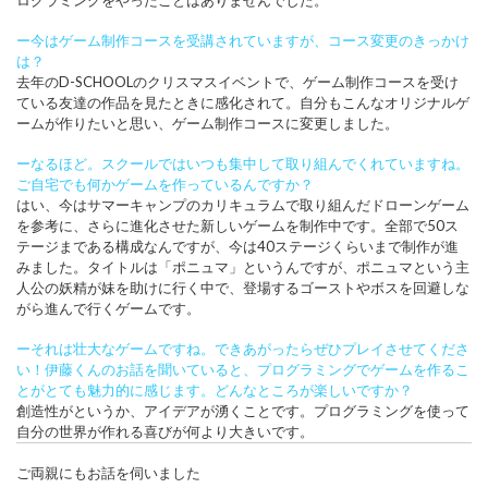
ログラミングをやったことはありませんでした。
ー今はゲーム制作コースを受講されていますが、コース変更のきっかけ
は？
去年のD-SCHOOLのクリスマスイベントで、ゲーム制作コースを受け
ている友達の作品を見たときに感化されて。自分もこんなオリジナルゲ
ームが作りたいと思い、ゲーム制作コースに変更しました。
ーなるほど。スクールではいつも集中して取り組んでくれていますね。
ご自宅でも何かゲームを作っているんですか？
はい、今はサマーキャンプのカリキュラムで取り組んだドローンゲーム
を参考に、さらに進化させた新しいゲームを制作中です。全部で50ス
テージまである構成なんですが、今は40ステージくらいまで制作が進
みました。タイトルは「ポニュマ」というんですが、ポニュマという主
人公の妖精が妹を助けに行く中で、登場するゴーストやボスを回避しな
がら進んで行くゲームです。
ーそれは壮大なゲームですね。できあがったらぜひプレイさせてくださ
い！伊藤くんのお話を聞いていると、プログラミングでゲームを作るこ
とがとても魅力的に感じます。どんなところが楽しいですか？
創造性がというか、アイデアが湧くことです。プログラミングを使って
自分の世界が作れる喜びが何より大きいです。
ご両親にもお話を伺いました