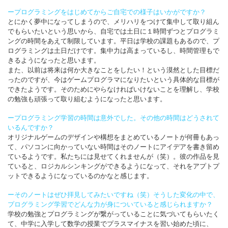
ープログラミングをはじめてからご自宅での様子はいかがですか？
とにかく夢中になってしまうので、メリハリをつけて集中して取り組ん
でもらいたいという思いから、自宅では土日に１時間ずつとプログラミ
ングの時間をあえて制限しています。平日は学校の課題もあるので、プ
ログラミングは土日だけです。集中力は高まっているし、時間管理もで
きるようになったと思います。
また、以前は将来は何か大きなことをしたい！という漠然とした目標だ
ったのですが、今はゲームプログラマになりたいという具体的な目標が
できたようです。そのためにやらなければいけないことを理解し、学校
の勉強も頑張って取り組むようになったと思います。
ープログラミング学習の時間は意外でした。その他の時間はどうされて
いるんですか？
オリジナルゲームのデザインや構想をまとめているノートが何冊もあっ
て、パソコンに向かっていない時間はそのノートにアイデアを書き留め
ているようです。私たちには見せてくれませんが（笑）。彼の作品を見
ていると、ロジカルシンキングができるようになって、それをアプトプ
ットできるようになっているのかなと感じます。
ーそのノートはぜひ拝見してみたいですね（笑）そうした変化の中で、
プログラミング学習でどんな力が身についていると感じられますか？
学校の勉強とプログラミングが繋がっていることに気づいてもらいたく
て、中学に入学して数学の授業でプラスマイナスを習い始めた頃に、