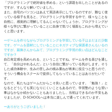
「プログラミングで絶対値を求める」という課題を出したことがあるの
ですが、すんなり解いていました。
また、自宅のパソコンはあえて英語表示にしているのですが、難なく使
っている様子を見ると、プログラミングを学習する中で、様々なことを
自然に、感覚的に理解してるんじゃないでしょうか。プログラミングが
様々な学びに繋がっていることに自身で気づく場面もこれから増えてい
くと思います。
ーゲームを作りながらプログラミングを学習している子はまだまだ少数
です。ゲームを題材にしていることにネガティブな保護者さんもいるの
ですが、親御さんからみて、プログラミング学習の良い点はどんなこと
ですか？
自己肯定感を高められる、ということですね。ゲームを作る喜びを通し
て、「自分はやれるんだ」という自信に繋がっている気がします。そう
した成功体験や、生みの苦しみの積み重ねが将来に役立つと思うので、
そういう機会をスクールで提供してもらっていることはありがたいで
す。
なので、私たちはゲームだからこそ良いと思っています。「勉強！」と
なるとどうしても実になりにくいこともあるので。学習塾のような習い
事はなかなか続かないこともありましたし、当初はできるのか不安もあ
りましたが、D-SCHOOLへは本当に楽しんで通ってくれています。
ーありがとうございました！