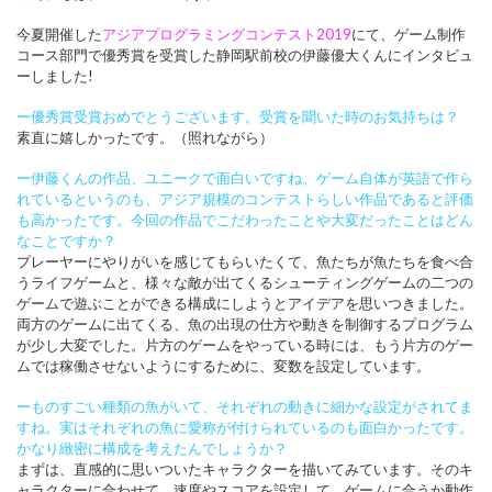
今夏開催した
アジアプログラミングコンテスト2019
にて、ゲーム制作
コース部門で優秀賞を受賞した静岡駅前校の伊藤優大くんにインタビュ
ーしました!
ー優秀賞受賞おめでとうございます。受賞を聞いた時のお気持ちは？
素直に嬉しかったです。（照れながら）
ー伊藤くんの作品、ユニークで面白いですね。ゲーム自体が英語で作ら
れているというのも、アジア規模のコンテストらしい作品であると評価
も高かったです。今回の作品でこだわったことや大変だったことはどん
なことですか？
プレーヤーにやりがいを感じてもらいたくて、魚たちが魚たちを食べ合
うライフゲームと、様々な敵が出てくるシューティングゲームの二つの
ゲームで遊ぶことができる構成にしようとアイデアを思いつきました。
両方のゲームに出てくる、魚の出現の仕方や動きを制御するプログラム
が少し大変でした。片方のゲームをやっている時には、もう片方のゲー
ムでは稼働させないようにするために、変数を設定しています。
ーものすごい種類の魚がいて、それぞれの動きに細かな設定がされてま
すね。実はそれぞれの魚に愛称が付けられているのも面白かったです。
かなり緻密に構成を考えたんでしょうか？
まずは、直感的に思いついたキャラクターを描いてみています。そのキ
ャラクターに合わせて、速度やスコアを設定して、ゲームに合うか動作