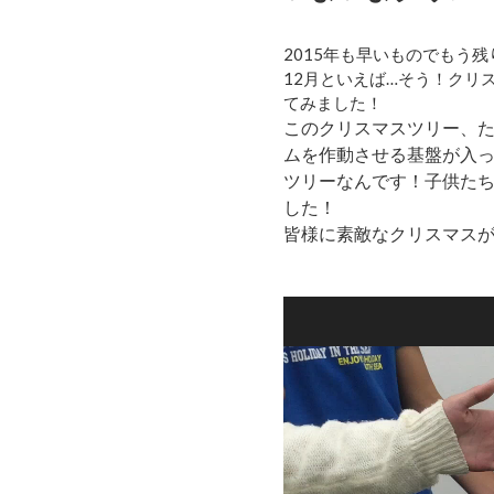
2015年も早いものでもう
12月といえば…そう！ク
てみました！
このクリスマスツリー、た
ムを作動させる基盤が入
ツリーなんです！子供た
した！
皆様に素敵なクリスマス
動
画
プ
レ
ー
ヤ
ー