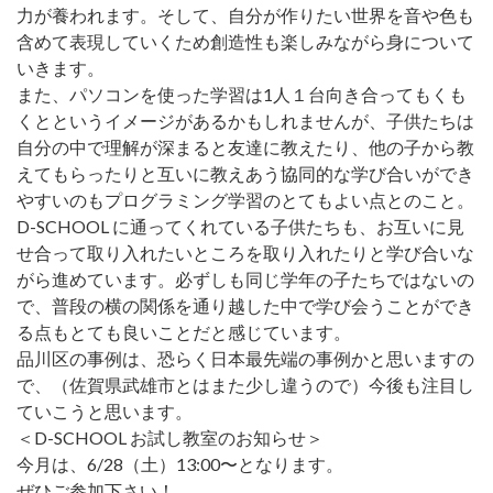
力が養われます。そして、自分が作りたい世界を音や色も
含めて表現していくため創造性も楽しみながら身について
いきます。
また、パソコンを使った学習は1人１台向き合ってもくも
くとというイメージがあるかもしれませんが、子供たちは
自分の中で理解が深まると友達に教えたり、他の子から教
えてもらったりと互いに教えあう協同的な学び合いができ
やすいのもプログラミング学習のとてもよい点とのこと。
D-SCHOOL に通ってくれている子供たちも、お互いに見
せ合って取り入れたいところを取り入れたりと学び合いな
がら進めています。必ずしも同じ学年の子たちではないの
で、普段の横の関係を通り越した中で学び会うことができ
る点もとても良いことだと感じています。
品川区の事例は、恐らく日本最先端の事例かと思いますの
で、（佐賀県武雄市とはまた少し違うので）今後も注目し
ていこうと思います。
＜D-SCHOOL お試し教室のお知らせ＞
今月は、6/28（土）13:00〜となります。
ぜひご参加下さい！