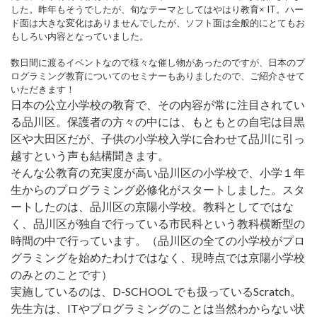
した。昨年もそうでしたが、旬なテーマとしてはやはり教育× IT。ハー
ド面は大きな変化はありませんでしたが、ソフト面は全般的にとてもお
もしろい内容となっていました。
数日間に渡るイベントなので様々な催し物があったのですが、日本のプ
ログラミング教育についてのセミナーもありましたので、ご紹介させて
いただきます！
日本の公立小学校の教育で、その内容が常に注目されてい
る品川区。保護者の方々の中には、もともとの自宅は目黒
区や大田区だが、子供の小学校入学に合わせて品川に引っ
越すという声も結構聞きます。
そんな公教育の充実度が高い品川区の小学校で、小学１年
生からのプログラミング必修化がスタートしました。スタ
ートしたのは、品川区の京陽小学校。教科としてではな
く、品川区が独自で行っている市民科という教科横断型の
時間の中で行っています。（品川区の全ての小学校がプロ
グラミングを始めたわけではなく、現時点では京陽小学校
のみとのことです）
実施しているのは、D-SCHOOL でも扱っているScratch。
先生方は、ITやプログラミングのことは当然わからない状