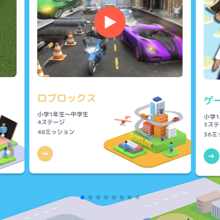
▶
ロブロックス
ゲ
小学1年生～中学生
小学
4ステージ
3ステ
48ミッション
36ミ