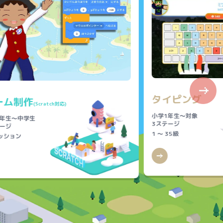
タイピング
ーム制作
(Scratch対応)
小学1年生～対象
1年生～中学生
3ステージ
ージ
1 ～ 35級
ッション