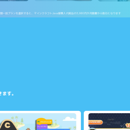
年間一括プランを選択すると、マインクラフトJava版購入代相当の3,980円が月額費から割引となります
きます。