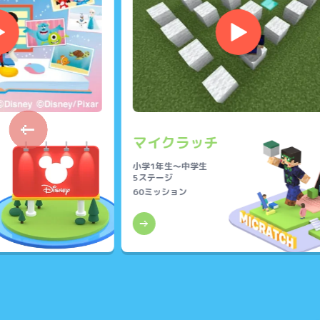
▶
▶
マイクラッチ
小学1年生～中学生
5ステージ
60ミッション