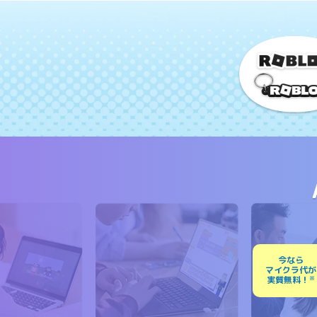
今なら
マイクラ代が
実質無料！
※