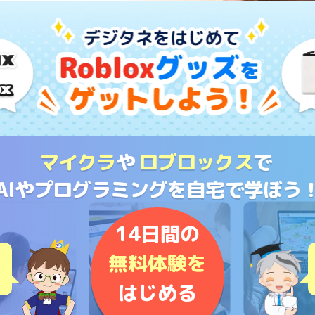
マイクラ
や
ロブロックス
で
AIやプログラミングを
自宅で学ぼう
14日間の
無料体験を
はじめる