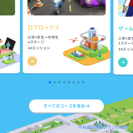
ロブロックス
ゲー
小学1年生～中学生
小学1年
4ステージ
3ステー
48ミッション
36ミッ
すべてのコースを見る
※料金は年間プランの場合