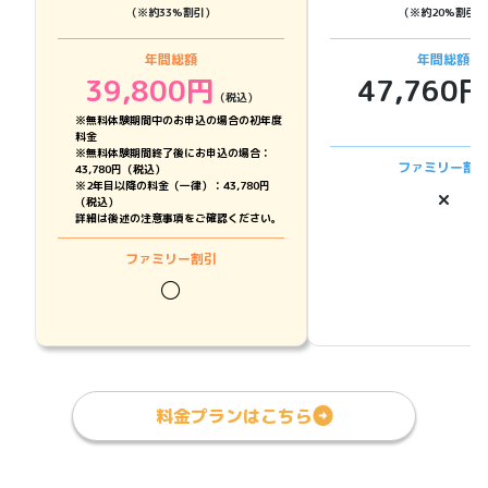
（※約
33
%割引）
（※約
20
%割引）
年間総額
年間総額
39,800
円
47,760
円
（税込）
※無料体験期間中のお申込の場合の初年度
料金
※無料体験期間終了後にお申込の場合：
ファミリー割
43,780円（税込）
※2年目以降の料金（一律）：43,780円
×
（税込）
詳細は後述の注意事項をご確認ください。
ファミリー割引
◯
料金プランはこちら