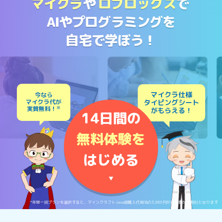
マイクラ
や
ロブロックス
で
AIやプログラミングを
自宅で学ぼう！
マイクラ仕様
今なら
マイクラ代が
タイピングシート
実質無料！
※
がもらえる！
14日間の
無料体験を
はじめる
▼
*年間一括プランを選択すると、マインクラフトJava版購入代相当の3,980円が月額費から割引となります