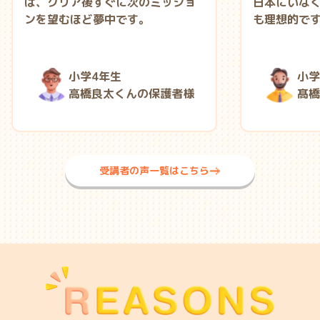
は、クリア後すぐに次のミッショ
日本にいな
ンを望むほど夢中です。
も理想的で
小学4年生
小学
高橋良太くんの保護者様
髙橋
受講者の声一覧はこちら