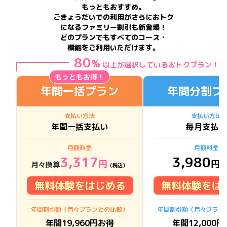
もっともおすすめ。
ごきょうだいでの利用がさらにおトク
になるファミリー割引も新登場！
どのプランでもすべてのコース・
機能をご利用いただけます。
80
%
以上が選択しているおトクプラン！
もっともお得！
年間一括プラン
年間分割プ
支払い方法
支払い方法
年間一括支払い
毎月支払い
月額料金
月額料金
3,317
3,980
円
円
月々換算
（税込）
（
無料体験をはじめる
無料体験をは
年間割引額（月々プランとの比較）
年間割引額（月々プラン
年間
19,960
円お得
年間
12,000
円