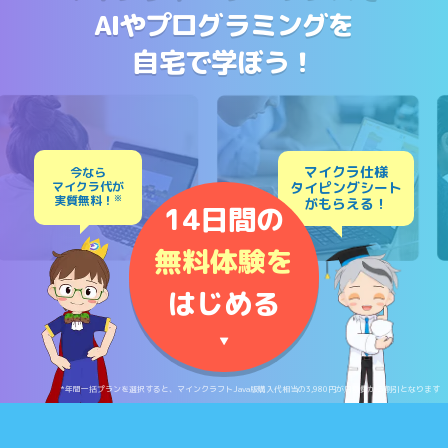
AIやプログラミングを
自宅で学ぼう！
マイクラ仕様
今なら
マイクラ代が
タイピングシート
実質無料！
※
がもらえる！
14日間の
無料体験を
はじめる
▼
*年間一括プランを選択すると、マインクラフトJava版購入代相当の3,980円が月額費から割引となります