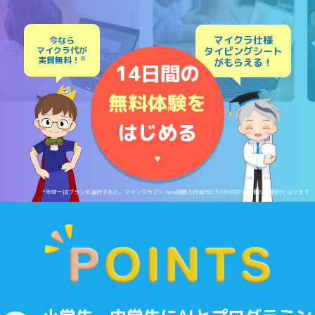
マイクラ仕様
今なら
マイクラ代が
タイピングシート
実質無料！
※
がもらえる！
14日間の
無料体験を
はじめる
▼
*年間一括プランを選択すると、マインクラフトJava版購入代相当の3,980円が月額費から割引となります