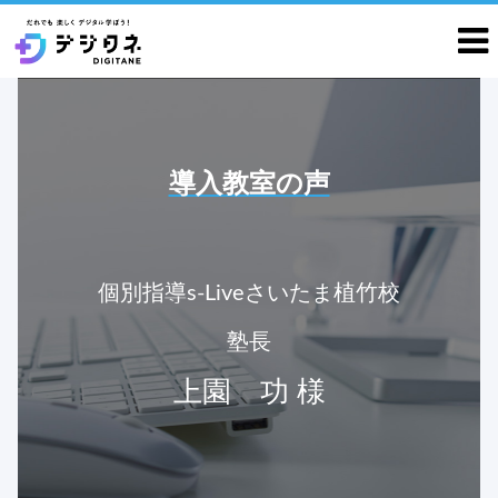
導入教室の声
個別指導s-Liveさいたま植竹校
塾長
上園 功 様